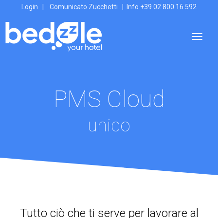
Login
|
Comunicato Zucchetti
| Info
+39.02.800.16.592
PMS Cloud
unico
Tutto ciò che ti serve per lavorare al